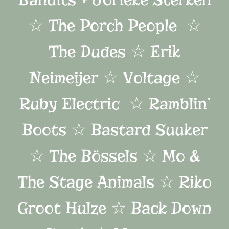
☆ The Porch People ☆
The Dudes ☆ Erik
Neimeijer ☆ Voltage ☆
Ruby Electric ☆ Ramblin’
Boots ☆ Bastard Suuker
☆ The Bössels ☆ Mo &
The Stage Animals ☆ Riko
Groot Hulze ☆ Back Down